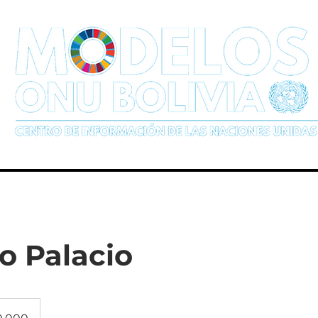
a un Modelo
Calendario
Comuni
io Palacio