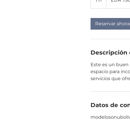
1 h
1
EUR 79
Reservar ahora
Descripción 
Este es un buen 
espacio para inco
servicios que ofr
Datos de co
modelosonuboli