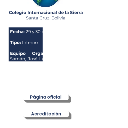
Colegio Internacional de la Sierra
Santa Cruz, Bolivia
Fecha:
29 y 30 de marzo
Tipo:
Interno
Equipo Organizador:
Silvana
Samán, José Luis Cardoso, Pablo
Carbone, Claudia Oroza, Ana
Lucía Rivero
N° de foros:
21
N° de participantes:
558
Página oficial
Acreditación