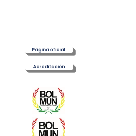
Caero Bermudez (Secretaria de
logística), Leidi Diana Fernández
Caumol (Secretaria académica),
Kathryn Fong (Asesora)
N° de foros:
10
N° de participantes:
165
Página oficial
Acreditación