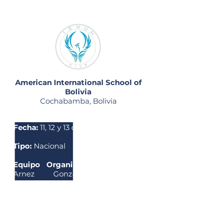
American International School of
Bolivia
Cochabamba, Bolivia
Fecha:
11, 12 y 13 de abril
Tipo:
Nacional
Equipo Organizador:
Jorge Luis
Arnez Gonzales (Secretario
general), Guillermo Angel Mendoza
Franco (Subsecretario general),
Leandro Alves Espinoza (Secretario
de relaciones exteriores), Mariana