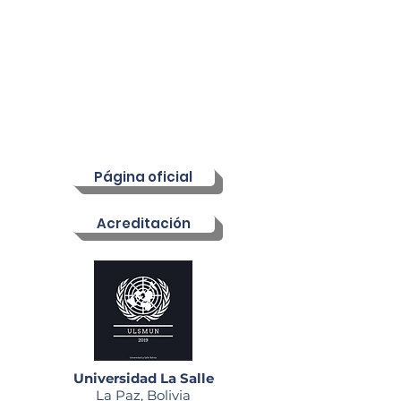
Protocolo), Jarimar Parada Mercado
(Directora de Bienestar), José Luis
Callaú (Director de Análisis
Estratégico), Yordin Misael
Maldonado (Director de Gestión de
Datos).
N° de foros:
9
N° de participantes:
175
Página oficial
Acreditación
Universidad La Salle
La Paz, Bolivia