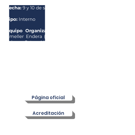
Fecha:
9 y 10 de septiembre
Tipo:
Interno
Equipo Organizador:
Laura Camila
Ameller Endera (Secretaria General),
Brian Soto Vaca (Subsecretario
General), Pamela Buezo Chipani
(Secretaria de Logística Adjunta),
Manuel Pardo Coloccini (Secretario
de Logística), Jorge Córdova Orellana
(Asesor General).
N° de foros:
15
N° de participantes:
450
Página oficial
Acreditación