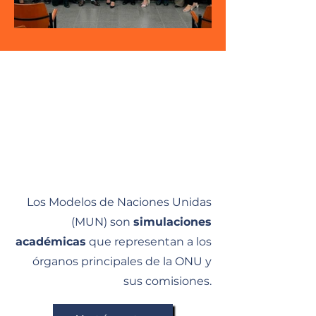
¿Qué es un
Modelo
de las Naciones
Unidas?
Los Modelos de Naciones Unidas
(MUN) son
simulaciones
académicas
que representan a los
órganos principales de la ONU y
sus comisiones.